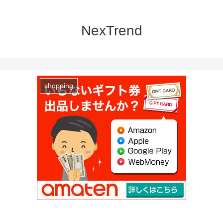
NexTrend
shopping