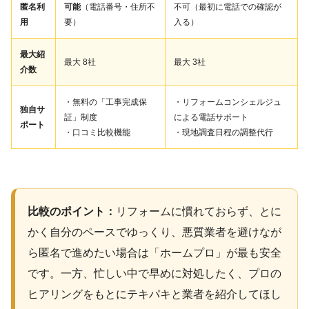
匿名利
可能
（電話番号・住所不
不可（最初に電話での確認が
用
要）
入る）
最大紹
最大 8社
最大 3社
介数
・無料の「工事完成保
・リフォームコンシェルジュ
独自サ
証」制度
による電話サポート
ポート
・口コミ比較機能
・現地調査日程の調整代行
比較のポイント：
リフォームに慣れておらず、とに
かく自分のペースでゆっくり、悪質業者を避けなが
ら匿名で進めたい場合は「ホームプロ」が最も安全
です。一方、忙しい中で早めに対処したく、プロの
ヒアリングをもとにテキパキと業者を紹介してほし