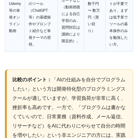
ポートなし
Udemy
のツール
数千円
トが不要で
（動画視聴
等の単
（ChatGPT
〜 数万
あり、まず
による自己
発オン
等）の基礎操
円（買
は低予算で
学習のみ、
ライン
作やプロンプ
い切
ツールの基
質問対応は
動画
ト紹介など単
り）
本操作のみ
講師により
発テーマの習
を勉強した
限定的）。
得。
い方。
比較のポイント：
「AIの仕組みを自分でプログラム
したい」という方は開発特化型のプログラミングス
クールが適していますが、学習負荷が非常に高く、
挫折率も高めです。一方で、「プログラムは書かな
くていいので、日常業務（資料作成、メール返信、
リサーチなど）をAIに代わりにやらせて自分の時間
を増やしたい」という非エンジニアの方には、実践