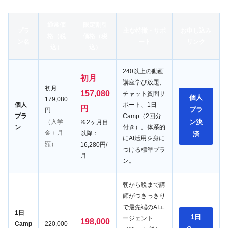
通常価
限定割引
プラ
主な特徴・サポ
お申し込み
格（税
価格（税
ン名
ート
リンク
込）
込）
240以上の動画
初月
講座学び放題、
初月
157,080
チャット質問サ
個人
179,080
個人
ポート、1日
円
プラ
円
プラ
Camp（2回分
（入学
ン決
※2ヶ月目
ン
付き）。体系的
金＋月
以降：
済
にAI活用を身に
額）
16,280円/
つける標準プラ
月
ン。
朝から晩まで講
師がつきっきり
で最先端のAIエ
1日
1日
ージェント
198,000
Camp
220,000