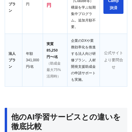
Camp
（Claude等）
プラ
円
円
構築を学ぶ短期
決済
ン
集中プログラ
ム。追加月額不
要。
企業のDXや業
実質
務効率化を推進
85,250
公式サイト
法人
年額
する法人向け研
円〜/名
より要問合
プラ
341,000
修プラン。人材
（助成金
ン
円/名
開発支援助成金
せ
最大75%
の申請サポート
活用時）
も実施。
他のAI学習サービスとの違いを
徹底比較