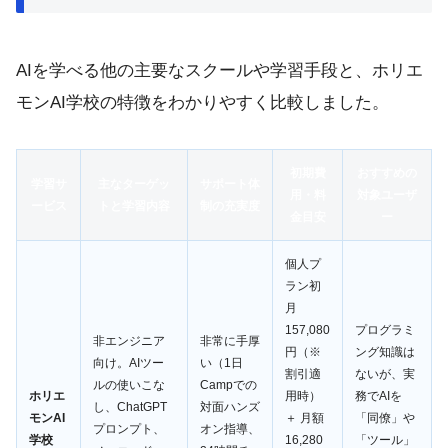
AIを学べる他の主要なスクールや学習手段と、ホリエ
モンAI学校の特徴をわかりやすく比較しました。
初期費
おすすめの
学習サ
主なターゲッ
サポート体
用・料
対象ユーザ
ービス
トと学習内容
制の充実度
金目安
ー
個人プ
ラン初
月
157,080
プログラミ
非エンジニア
非常に手厚
円（※
ング知識は
向け。AIツー
い（1日
割引適
ないが、実
ルの使いこな
Campでの
ホリエ
用時）
務でAIを
し、ChatGPT
対面ハンズ
モンAI
＋ 月額
「同僚」や
プロンプト、
オン指導、
学校
16,280
「ツール」