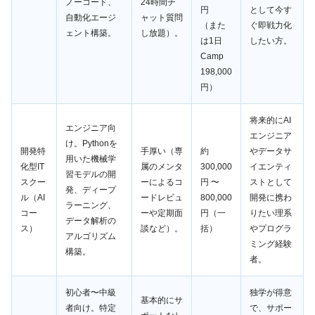
ノーコード、
24時間チ
円
として今す
自動化エージ
ャット質問
（また
ぐ即戦力化
ェント構築。
し放題）。
は1日
したい方。
Camp
198,000
円）
将来的にAI
エンジニア向
エンジニア
け。Pythonを
開発特
手厚い（専
約
やデータサ
用いた機械学
化型IT
属のメンタ
300,000
イエンティ
習モデルの開
スクー
ーによるコ
円 〜
ストとして
発、ディープ
ル（AI
ードレビュ
800,000
開発に携わ
ラーニング、
コー
ーや定期面
円（一
りたい理系
データ解析の
ス）
談など）。
括）
やプログラ
アルゴリズム
ミング経験
構築。
者。
初心者〜中級
独学が得意
基本的にサ
者向け。特定
で、サポー