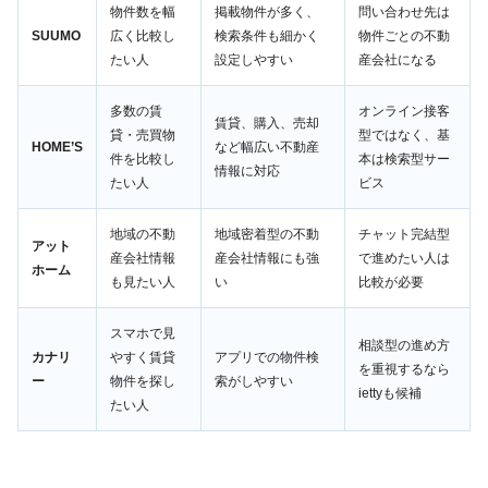
物件数を幅
掲載物件が多く、
問い合わせ先は
SUUMO
広く比較し
検索条件も細かく
物件ごとの不動
たい人
設定しやすい
産会社になる
多数の賃
オンライン接客
賃貸、購入、売却
貸・売買物
型ではなく、基
HOME’S
など幅広い不動産
件を比較し
本は検索型サー
情報に対応
たい人
ビス
地域の不動
地域密着型の不動
チャット完結型
アット
産会社情報
産会社情報にも強
で進めたい人は
ホーム
も見たい人
い
比較が必要
スマホで見
相談型の進め方
カナリ
やすく賃貸
アプリでの物件検
を重視するなら
ー
物件を探し
索がしやすい
iettyも候補
たい人