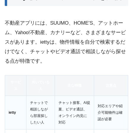
不動産アプリには、SUUMO、HOME’S、アットホー
ム、Yahoo!不動産、カナリーなど、さまざまなサービ
スがあります。iettyは、物件情報を自分で検索するだ
けでなく、チャットやビデオ通話で相談しながら探せ
る点が特徴です。
サービ
向いている
主な特徴
注意点
ス
人
チャットで
チャット接客、AI提
対応エリアや紹
相談しなが
案、ビデオ通話、
ietty
介可能物件は確
ら部屋探し
オンライン内見に
認が必要
したい人
対応